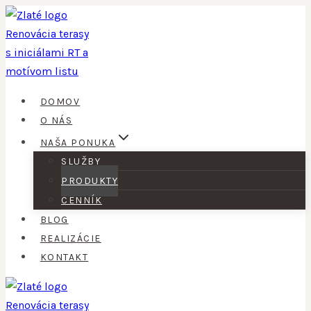
Skip
to
content
DOMOV
O NÁS
NAŠA PONUKA
SLUŽBY
PRODUKTY
CENNÍK
BLOG
REALIZÁCIE
KONTAKT