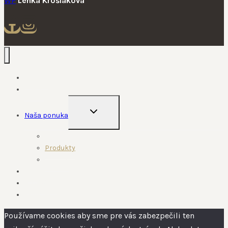
WP
Lenka Krošláková
Domov
O nás
EXPAND
Naša ponuka
CHILD
MENU
Služby
Produkty
Cenník
Blog
Realizácie
Kontakt
Používame cookies aby sme pre vás zabezpečili ten